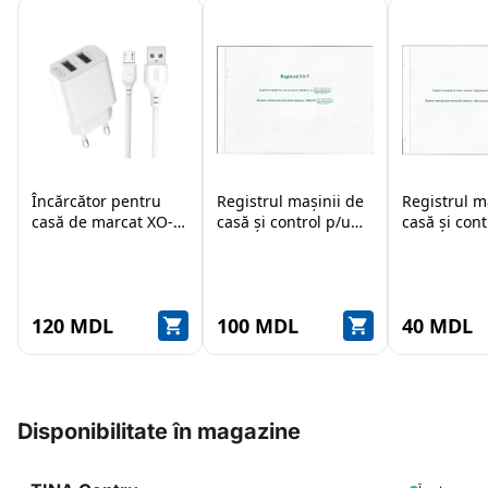
Încărcător pentru
Registrul mașinii de
Registrul m
casă de marcat XO-L-
casă și control p/u
casă și cont
109 Type-C Cable
scimb valutar
120 MDL
100 MDL
40 MDL
Disponibilitate în magazine