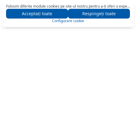
Folosim diferite module cookies pe site-ul nostru pentru a-ți oferi o experiență optimă de navigare. Pentru mai multe detalii, apasă butonul „Configurare".
Acceptați toate
Respingeți toate
Configurare cookie
General
Util
Despre companie
Selectare casă de marcat
Magazine
Plăți MIA QR
Centre de deservire tehnică
Termeni și Condiții
Contacte
Urmăriți-ne pe