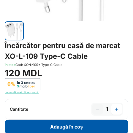
Încărcător pentru casă de marcat
XO-L-109 Type-C Cable
În stoc
Cod: XO-L-109+ Type-C Cable
120 MDL
comandă maib liber gratuit
1
Cantitate
Adaugă în coș