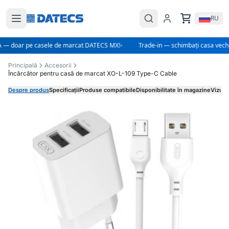
RU
 — doar pe casele de marcat DATECS MX!
Trade-in — schimbați casa vec
Principală
Accesorii
Încărcător pentru casă de marcat XO-L-109 Type-C Cable
Despre produs
Specificații
Produse compatibile
Disponibilitate în magazine
Vizual