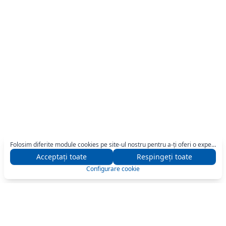
Folosim diferite module cookies pe site-ul nostru pentru a-ți oferi o experiență optimă de navigare. Pentru mai multe detalii, apasă butonul „Configurare".
Acceptați toate
Respingeți toate
Configurare cookie