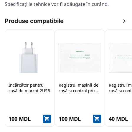
Specificațiile tehnice vor fi adăugate în curând.
Produse compatibile
Încărcător pentru
Registrul mașinii de
Registrul m
casă de marcat 2USB
casă și control p/u
casă și cont
scimb valutar
100 MDL
100 MDL
40 MDL