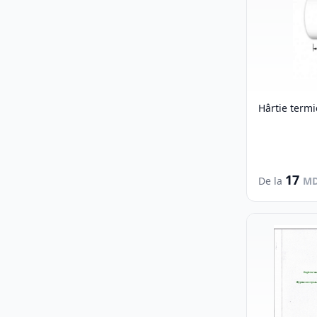
Hârtie term
17
De la
M