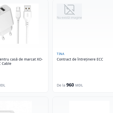
Nu există imagine
TINA
pentru casă de marcat XO-
Contract de întreținere ECC
C Cable
960
MDL
De la
MDL