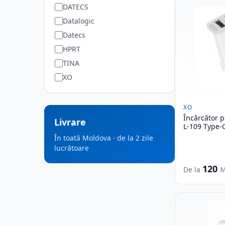
DATECS
Datalogic
Datecs
HPRT
TINA
XO
XO
Încărcător 
Livrare
L-109 Type-
În toată Moldova · de la 2 zile
lucrătoare
120
De la