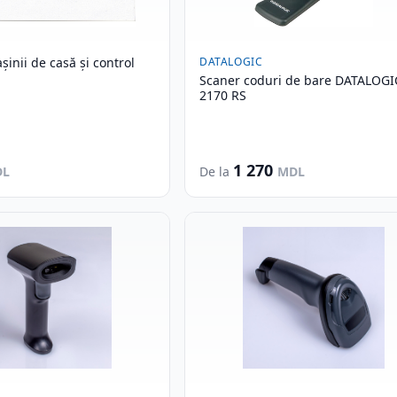
șinii de casă și control
DATALOGIC
Scaner coduri de bare DATALOG
2170 RS
1 270
DL
De la
MDL