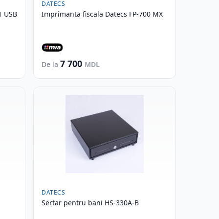
DATECS
PRT N101 USB
Imprimanta fiscala Datecs FP-700 MX
7 700
De la
MDL
DATECS
Sertar pentru bani HS-330A-B