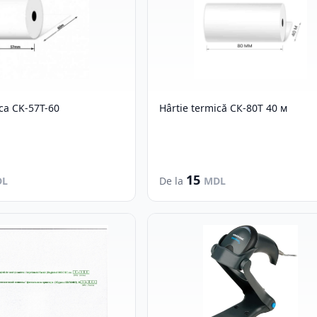
ica CK-57T-60
Hârtie termică СК-80Т 40 м
15
DL
De la
MDL