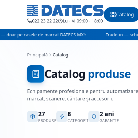
Catalog
022 23 22 22
Lu - Vi 09:00 - 18:00
 doar pe casele de marcat DATECS MX!
Trade-in — schim
Principală
Catalog
Catalog
produse
Echipamente profesionale pentru automatizare
marcat, scanere, cântare și accesorii.
27
8
2 ani
PRODUSE
CATEGORII
GARANȚIE