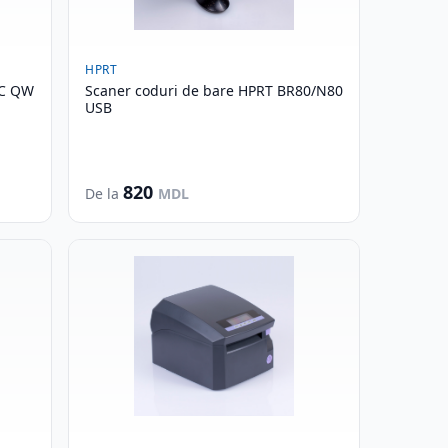
HPRT
IC QW
Scaner coduri de bare HPRT BR80/N80
USB
820
De la
MDL