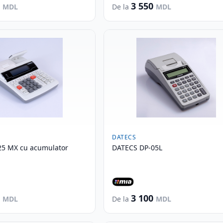
0
3 550
MDL
De la
MDL
DATECS
25 MX cu acumulator
DATECS DP-05L
0
3 100
MDL
De la
MDL