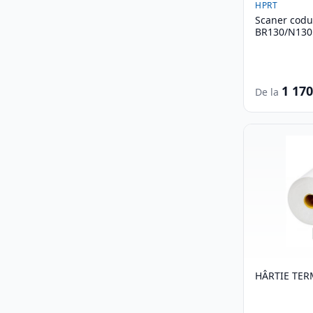
HPRT
Scaner coduri 
BR130/N130
1 17
De la
HÂRTIE TER