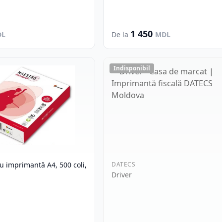
1 450
DL
De la
MDL
Indisponibil
u imprimantă A4, 500 coli,
DATECS
Driver