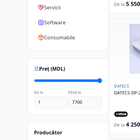
5 55
De la
Servicii
Software
Consumabile
Preț (MDL)
DATECS
De la
Până la
DATECS DP-
4 25
De la
Producător