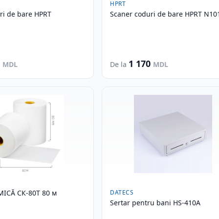
HPRT
de bare HPRT
Scaner coduri de bare H
0
1 170
MDL
De la
MDL
MICĂ СК-80Т 80 м
DATECS
Sertar pentru bani HS-410A