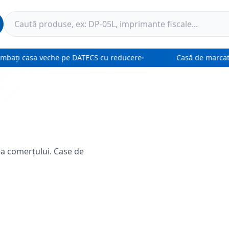
bați casa veche pe DATECS cu reducere
Casă de marcat «
a comerțului. Case de