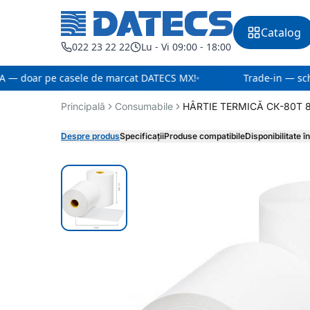
Catalog
022 23 22 22
Lu - Vi 09:00 - 18:00
 — doar pe casele de marcat DATECS MX!
Trade-in — sch
Principală
Consumabile
HÂRTIE TERMICĂ СК-80Т 
Despre produs
Specificații
Produse compatibile
Disponibilitate 