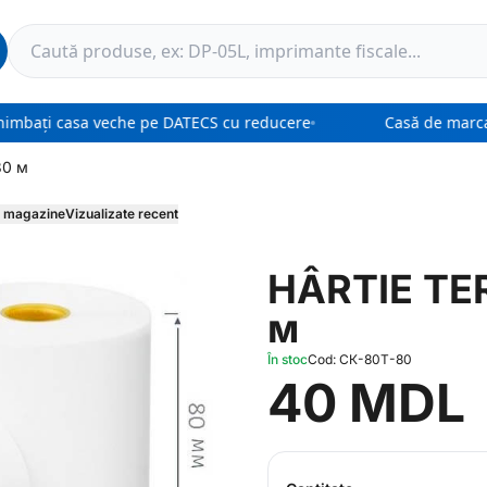
imbați casa veche pe DATECS cu reducere
Casă de marcat
80 м
în magazine
Vizualizate recent
HÂRTIE TE
м
În stoc
Cod: СК-80Т-80
40 MDL