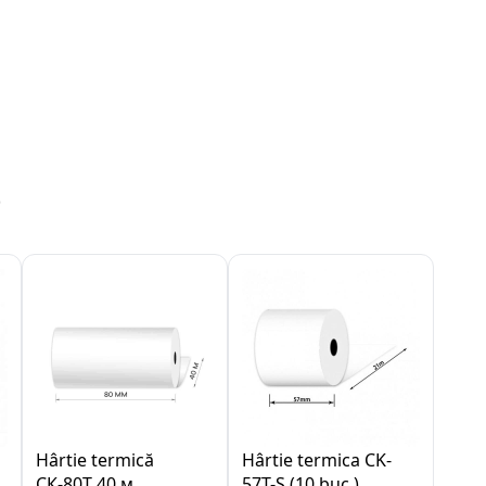
e
Hârtie termică
Hârtie termica CK-
СК-80Т 40 м
57T-S (10 buc.)