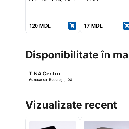
coli, 80 g / m2
120 MDL
17 MDL
Disponibilitate în m
TINA Centru
Adresa:
str. București, 108
Vizualizate recent