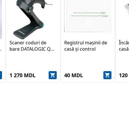
Scaner coduri de
Registrul mașinii de
Încă
bare DATALOGIC QW
casă și control
casă
2170 RS
109 
1 270 MDL
40 MDL
120