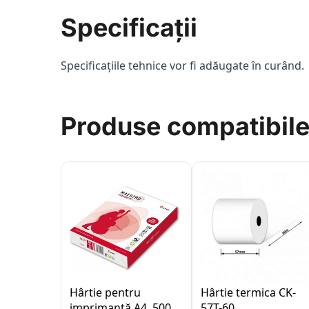
Specificații
Specificațiile tehnice vor fi adăugate în curând.
Produse compatibil
Hârtie pentru
Hârtie termica CK-
imprimantă A4, 500
57T-60