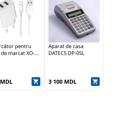
rcător pentru
Aparat de casa
 de marcat XO-L-
DATECS DP-05L
Type-C Cable
 MDL
3 100 MDL