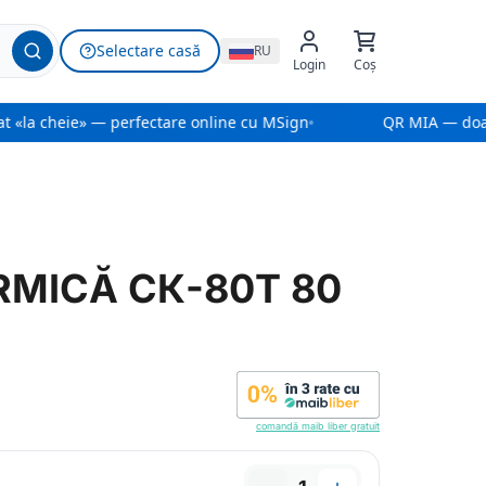
Selectare casă
RU
Login
Coș
 «la cheie» — perfectare online cu MSign
QR MIA — doar
RMICĂ СК-80Т 80
comandă maib liber gratuit