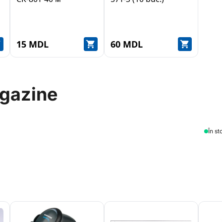
15 MDL
60 MDL
agazine
În st