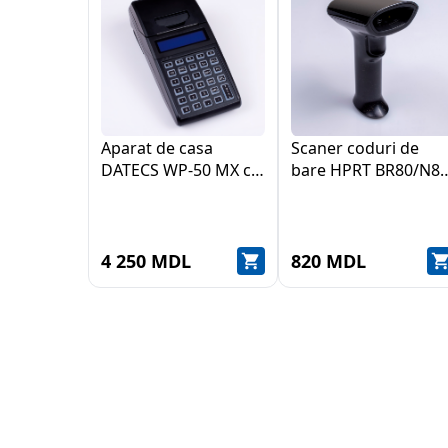
Aparat de casa
Scaner coduri de
DATECS WP-50 MX cu
bare HPRT BR80/N80
acumulator
USB
4 250 MDL
820 MDL