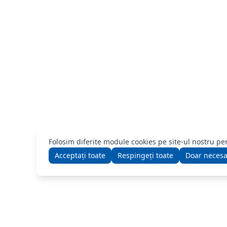
Folosim diferite module cookies pe site-ul nostru pe
Acceptați toate
Respingeți toate
Doar neces