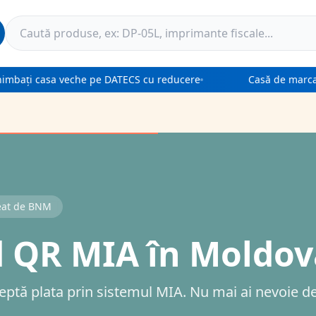
mbați casa veche pe DATECS cu reducere
Casă de marcat 
eat de BNM
od QR MIA în Moldo
tă plata prin sistemul MIA. Nu mai ai nevoie d