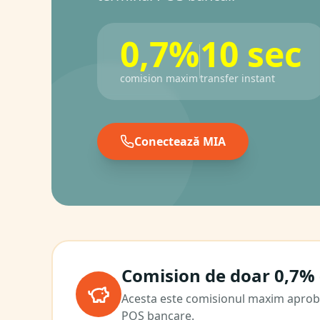
0,7%
10 sec
comision maxim
transfer instant
Conectează MIA
Comision de doar 0,7% 
Acesta este comisionul maxim aproba
POS bancare.