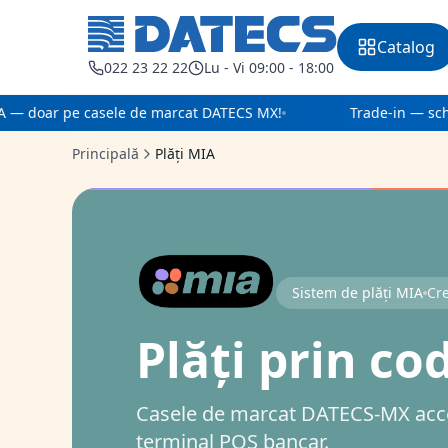
Catalog
022 23 22 22
Lu - Vi 09:00 - 18:00
— doar pe casele de marcat DATECS MX!
Trade-in — schi
Principală
Plăți MIA
Sistem de plăți MIA
Cr
Plăți prin c
Casele de marcat DATECS-MX accep
terminal POS bancar.