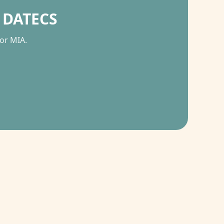
t DATECS
lor MIA.