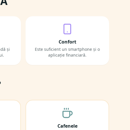
IA
Confort
ndă și
Este suficient un smartphone și o
ui.
aplicație financiară.
?
Cafenele