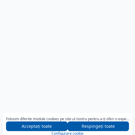
Folosim diferite module cookies pe site-ul nostru pentru a-ți oferi o experiență optimă de navigare. Pentru mai multe detalii, apasă butonul „Configurare".
Acceptați toate
Respingeți toate
Configurare cookie