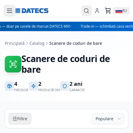
RU
 — doar pe casele de marcat DATECS MX!
Trade-in — schimbați casa vec
Principală
Catalog
Scanere de coduri de bare
Scanere de coduri de
bare
4
2
2 ani
PRODUSE
PRODUCĂTORI
GARANȚIE
Filtre