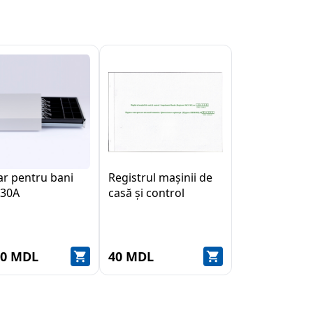
ar pentru bani
Registrul mașinii de
330A
casă și control
00 MDL
40 MDL