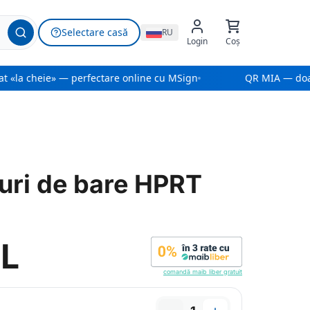
Selectare casă
RU
Login
Coș
 «la cheie» — perfectare online cu MSign
QR MIA — doar
uri de bare HPRT
DL
comandă maib liber gratuit