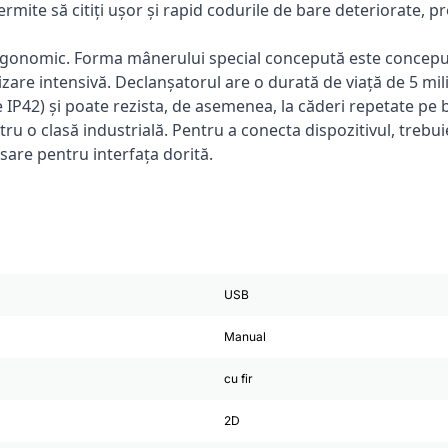
ite să citiți ușor și rapid codurile de bare deteriorate, pr
rgonomic. Forma mânerului special concepută este concepu
lizare intensivă. Declanșatorul are o durată de viață de 5 mil
e IP42) și poate rezista, de asemenea, la căderi repetate pe 
ru o clasă industrială. Pentru a conecta dispozitivul, trebu
sare pentru interfața dorită.
USB
Manual
cu fir
2D