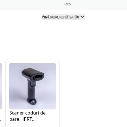
Foto
Vezi toate specificațiile
e
Scaner coduri de
bare HPRT
BR130/N130