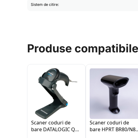
Sistem de citire:
Produse compatibil
Scaner coduri de
Scaner coduri de
bare DATALOGIC QW
bare HPRT BR80/N80
2170 RS
USB