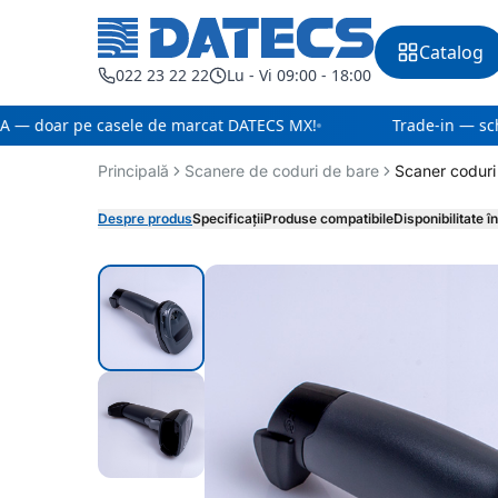
Catalog
022 23 22 22
Lu - Vi 09:00 - 18:00
 — doar pe casele de marcat DATECS MX!
Trade-in — sch
Principală
Scanere de coduri de bare
Scaner codur
Despre produs
Specificații
Produse compatibile
Disponibilitate 