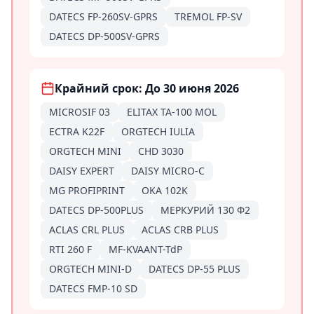
DATECS FP-260SV-GPRS
TREMOL FP-SV
DATECS DP-500SV-GPRS
Крайний срок: До 30 июня 2026
MICROSIF 03
ELITAX TA-100 MOL
ECTRA K22F
ORGTECH IULIA
ORGTECH MINI
CHD 3030
DAISY EXPERT
DAISY MICRO-C
MG PROFIPRINT
OKA 102K
DATECS DP-500PLUS
МЕРКУРИЙ 130 Ф2
ACLAS CRL PLUS
ACLAS CRB PLUS
RTI 260 F
MF-KVAANT-TdP
ORGTECH MINI-D
DATECS DP-55 PLUS
DATECS FMP-10 SD