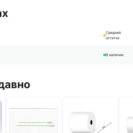
ах
Средний
остаток
В наличии
давно