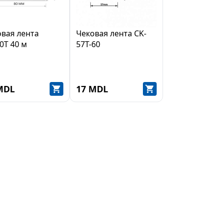
овая лента
Чековая лента CK-
0Т 40 м
57T-60
MDL
17 MDL