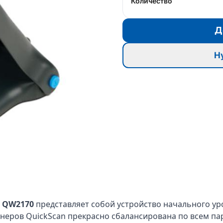
Количество
Д
Н
e QW2170
представляет собой устройство начального ур
анеров QuickScan прекрасно сбалансирована по всем п