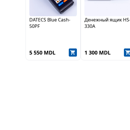
DATECS Blue Cash-
Денежный ящик HS
50PF
330A
5 550 MDL
1 300 MDL