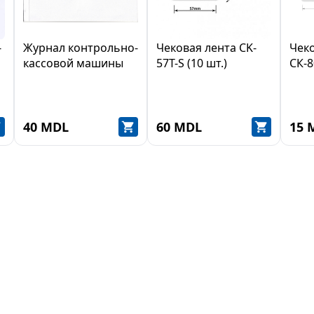
-
Журнал контрольно-
Чековая лента CK-
Чек
кассовой машины
57T-S (10 шт.)
СК-8
40 MDL
60 MDL
15 