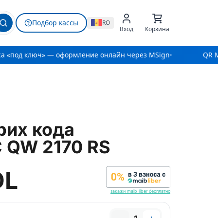
Подбор кассы
RO
Вход
Корзина
а «под ключ» — оформление онлайн через MSign
QR MI
рих кода
 QW 2170 RS
DL
закажи maib liber бесплатно