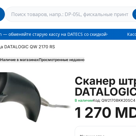
n — обменяйте старую кассу на DATECS со скидкой
Касс
да DATALOGIC QW 2170 RS
ы
Наличие в магазинах
Просмотренные недавно
Сканер шт
DATALOGIC
В наличии
Код: QW2170BKK20SC4
1 270 M