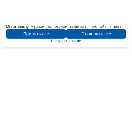
Мы используем различные модули cookie на нашем сайте, чтобы предоставить вам оптимальный опыт навигации. Для получения дополнительной информации нажмите кнопку «Настроить».
Принять все
Отклонить все
Настроить cookie
Общее
Полезное
О компании
Подбор кассового аппарата
Магазины
Оплата MIA QR