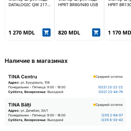
DATALOGIC QW 2170
HPRT BR80/N80 USB
HPRT BR13
RS
1 270 MDL
820 MDL
1 170 M
Наличие в магазинах
TINA Centru
Средний остаток
Адрес:
ул. Букурешть, 108
Понедельник - Пятница: 9:00 - 18:00
(022) 23-22-22
Суббота, Воскресенье
: Выходной
(022) 23-44-79
TINA Bălți
Средний остаток
Адрес:
ул. Дечебал, 3А/1
Понедельник - Пятница: 9:00 - 18:00
(231) 2-64-07
Суббота, Воскресенье
: Выходной
(231) 6-33-43