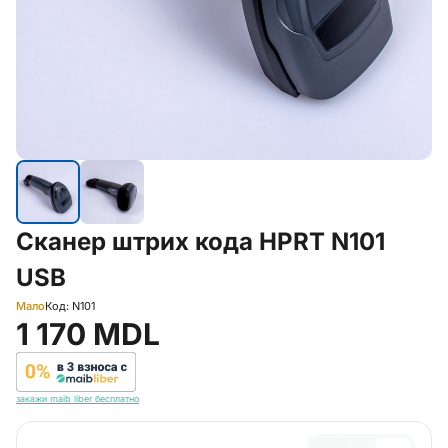
Сканер штрих кода HPRT N101
USB
Мало
Код: N101
1 170 MDL
закажи maib liber бесплатно