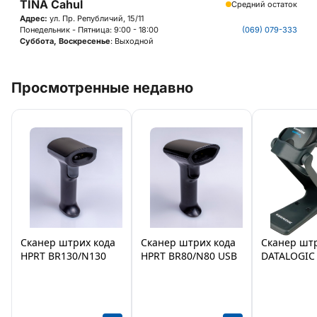
TINA Cahul
Средний остаток
Адрес:
ул. Пр. Републичий, 15/11
Понедельник - Пятница: 9:00 - 18:00
(069) 079-333
Суббота, Воскресенье
: Выходной
Просмотренные недавно
Сканер штрих кода
Сканер штрих кода
Сканер штр
HPRT BR130/N130
HPRT BR80/N80 USB
DATALOGIC
RS