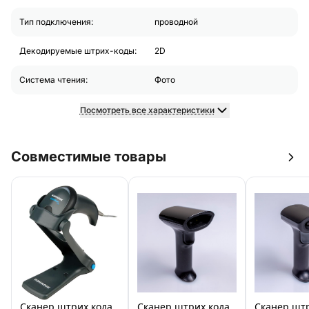
Тип подключения:
проводной
Декодируемые штрих-коды:
2D
Система чтения:
Фото
Посмотреть все характеристики
Совместимые товары
Сканер штрих кода
Сканер штрих кода
Сканер штр