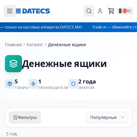
RO
— только на кассовых аппаратах DATECS MX!
Trade-in — обменяйте ст
Главная
Каталог
Денежные ящики
Денежные ящики
5
1
2 года
ТОВАРЫ
ПРОИЗВОДИТЕЛИ
ГАРАНТИЯ
Фильтры
5 тов.