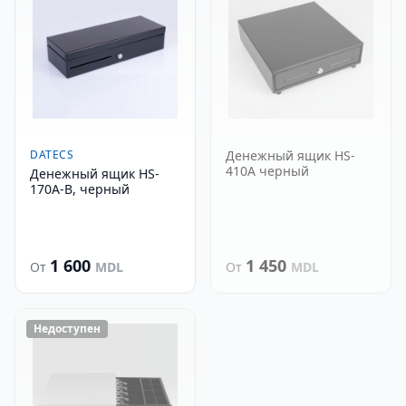
DATECS
Денежный ящик HS-
410A черный
Денежный ящик HS-
170A-B, черный
1 600
1 450
От
MDL
От
MDL
Недоступен