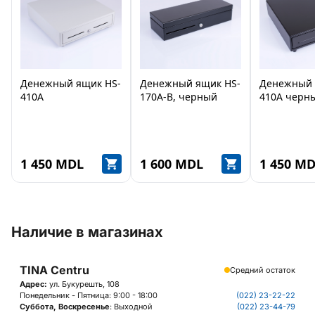
Денежный ящик HS-
Денежный ящик HS-
Денежный 
410A
170A-B, черный
410A черн
1 450 MDL
1 600 MDL
1 450 M
Наличие в магазинах
TINA Centru
Средний остаток
Адрес:
ул. Букурешть, 108
Понедельник - Пятница: 9:00 - 18:00
(022) 23-22-22
Суббота, Воскресенье
: Выходной
(022) 23-44-79