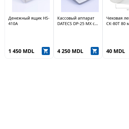
Денежный ящик HS-
Кассовый аппарат
Чековая ле
410A
DATECS DP-25 MX с
СК-80Т 80 
аккумулятором
1 450 MDL
4 250 MDL
40 MDL