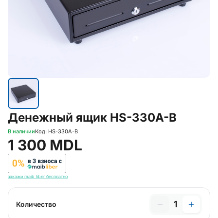
Денежный ящик HS-330A-B
В наличии
Код: HS-330A-B
1 300 MDL
закажи maib liber бесплатно
1
Количество