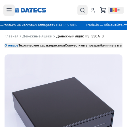
RO
— только на кассовых аппаратах DATECS MX!
Trade-in — обменяйте ст
Главная
Денежные ящики
Денежный ящик HS-330A-B
О товаре
Технические характеристики
Совместимые товары
Наличие в магаз